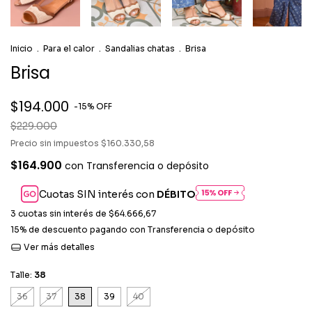
Inicio
.
Para el calor
.
Sandalias chatas
.
Brisa
Brisa
$194.000
-
15
%
OFF
$229.000
Precio sin impuestos
$160.330,58
$164.900
con
Transferencia o depósito
Cuotas SIN interés con
DÉBITO
3
cuotas sin interés de
$64.666,67
15% de descuento
pagando con Transferencia o depósito
Ver más detalles
Talle:
38
36
37
38
39
40