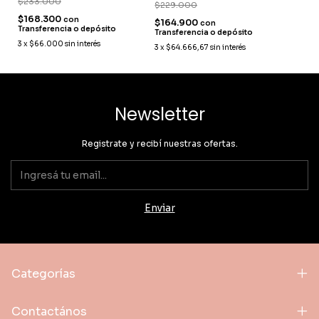
$233.000
$229.000
$168.300
con
$164.900
con
Transferencia o depósito
Transferencia o depósito
3
x
$66.000
sin interés
3
x
$64.666,67
sin interés
Newsletter
Registrate y recibí nuestras ofertas.
Categorías
Contactános