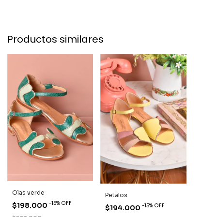
Productos similares
Olas verde
Petalos
-
15
%
OFF
$198.000
-
15
%
OFF
$194.000