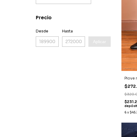
Precio
Desde
Hasta
Aplicar
Piove 
$272
$320.
$231.
depósi
6
x
$45.