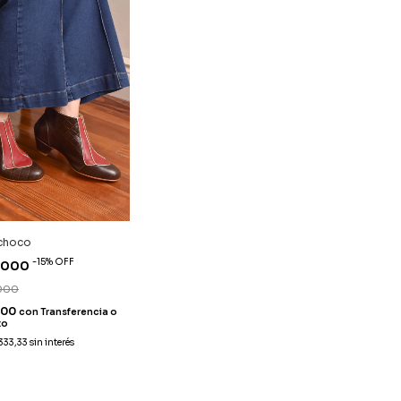
 choco
-
15
%
OFF
.000
000
200
con
Transferencia o
to
333,33
sin interés