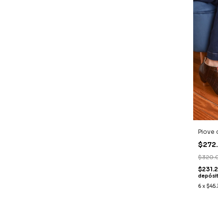
Piove
$272
$320.
$231.
depósi
6
x
$45.