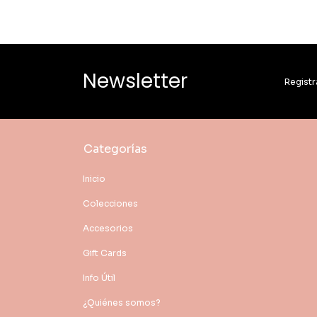
Newsletter
Registr
Categorías
Inicio
Colecciones
Accesorios
Gift Cards
Info Útil
¿Quiénes somos?