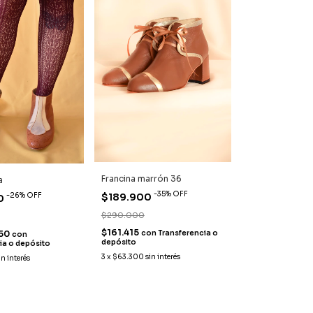
Francina marrón 36
a
-
35
%
OFF
-
26
%
OFF
$189.900
0
$290.000
$161.415
,50
con
Transferencia o
con
depósito
ia o depósito
3
x
$63.300
sin interés
in interés