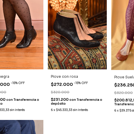
negra
Piove con rosa
Piove Suel
-
15
%
OFF
-
15
%
OFF
.000
$272.000
$236.25
000
$320.000
$320.000
200
$231.200
$200.812
con
Transferencia o
con
Transferencia o
to
depósito
Transferenc
333,33
sin interés
6
x
$45.333,33
sin interés
6
x
$39.375
s