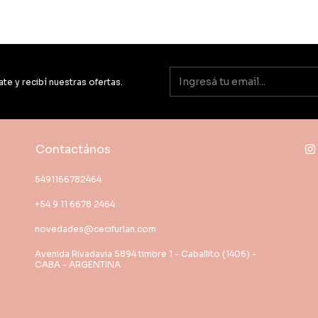
ate y recibí nuestras ofertas.
Contactános
5491166782464
+54 9 11 6678 2464
novedades@cecifurlan.com
Avenida Rivadavia 5894 timbre 1 - Caballito (1406) -
CABA - ARGENTINA